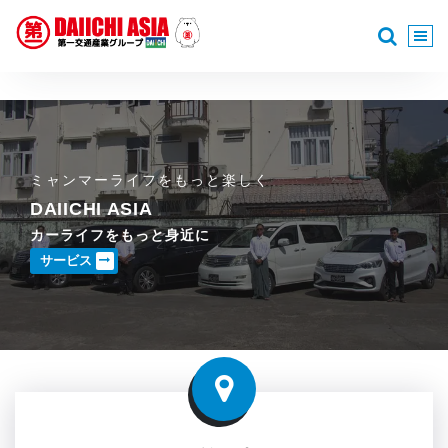
コ
ン
テ
安全なカーライフを
ン
ツ
へ
ス
キ
ミャンマーライフをもっと楽しく
ッ
DAIICHI ASIA
プ
カーライフをもっと身近に
サービス